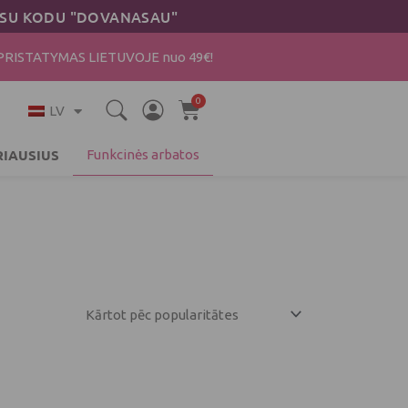
AI SU KODU "DOVANASAU"
ISTATYMAS LIETUVOJE nuo 49€!
0
Cart
LV
RIAUSIUS
Funkcinės arbatos