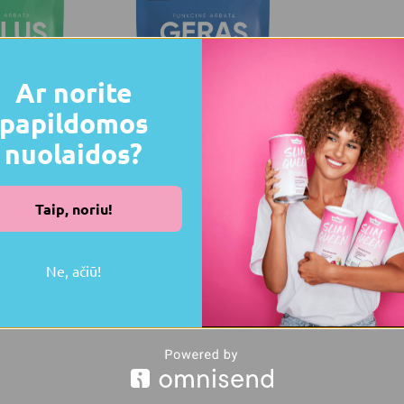
Ar norite
papildomos
OUT OF STOCK
nuolaidos?
JAUNS
KCINĖS ARBATOS
NATŪRALIOS FUNKCINĖS ARBATOS
.d.
- pristatymas 3-5 d.d.
Taip, noriu!
a „ŽVALUS
Funkcinė arbata „GERAS
MIEGAS” (90 g)
25.98
€
Ne, ačiū!
 grozam
Lasīt vairāk