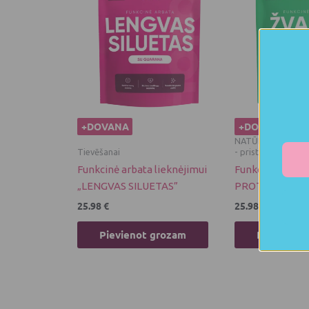
+DOVANA
+DOVANA
NATŪRALIOS FUN
Tievēšanai
- pristatymas 3-5 d
Funkcinė arbata lieknėjimui
Funkcinė arbat
„LENGVAS SILUETAS”
PROTAS” (90 G)
25.98
€
25.98
€
Pievienot grozam
Pievienot