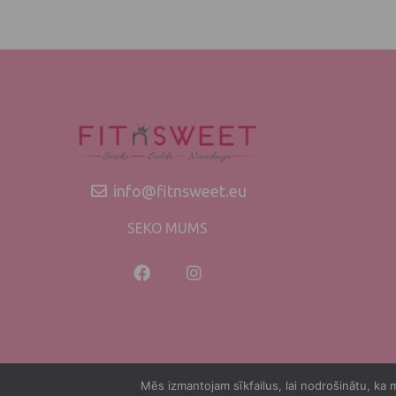
info@fitnsweet.eu
SEKO MUMS
Mēs izmantojam sīkfailus, lai nodrošinātu, ka m