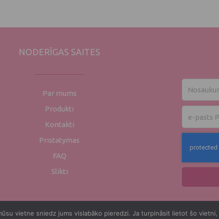
NODERĪGAS SAITES
Nosaukum
Par mums
Produkti
El.
pasts
Kontakti
Pristatymas
FAQ
Slikti
ūsu vietne sniedz jums vislabāko pieredzi. Ja turpināsit lietot šo vietni,