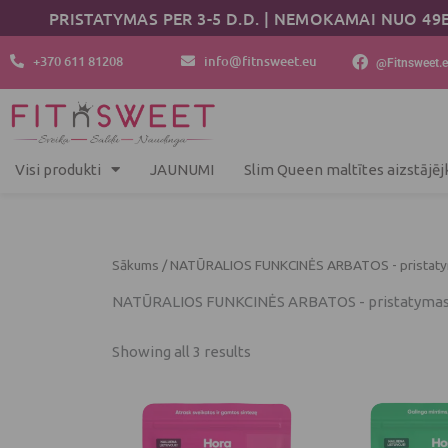
Sorted
Skip
PRISTATYMAS PER 3-5 D.D. | NEMOKAMAI NUO 49
by
to
popularity
content
+370 611 81208
info@fitnsweet.eu
@Fitnsweet.
Visi produkti
JAUNUMI
Slim Queen maltītes aizstājēj
Sākums
/ NATŪRALIOS FUNKCINĖS ARBATOS - pristatym
NATŪRALIOS FUNKCINĖS ARBATOS - pristatymas 3
Showing all 3 results