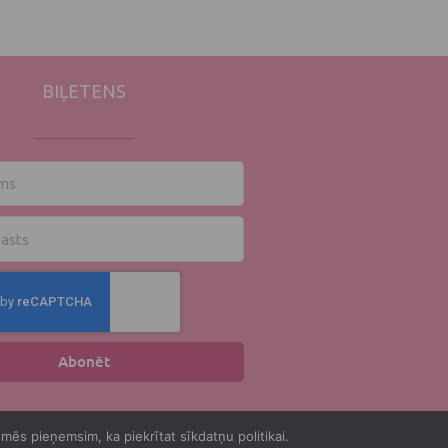
BIĻETENS
s
Abonēt
 mēs pieņemsim, ka piekrītat sīkdatņu politikai.