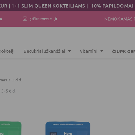
EUR | 1+1 SLIM QUEEN KOKTEILIAMS | -10% PAPILDOM
NEMOKAMAS PR
eu
@Fitnsweet.eu_lt
ČIUPK GE
kokteiļi
Becukriai užkandžiai
vitamīni
as 3-5 d.d.
-5 d.d.