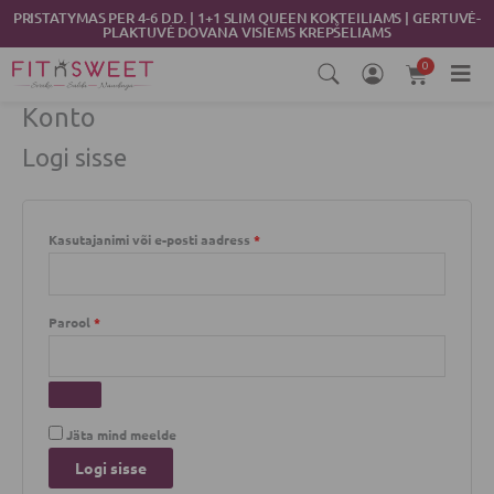
Skip
Nõutud
Nõutud
Nõutud
Nõutud
PRISTATYMAS PER 4-6 D.D. | 1+1 SLIM QUEEN KOKTEILIAMS | GERTUVĖ-
PLAKTUVĖ DOVANA VISIEMS KREPŠELIAMS
to
content
0
Cart
Konto
Logi sisse
Kasutajanimi või e-posti aadress
*
Parool
*
Jäta mind meelde
Logi sisse