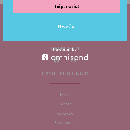
Taip, noriu!
Ne, ačiū!
info@fitnsweet.eu
JÄRGNE MEILE
KASULIKUD LINGID
Meist
Tooted
Kontaktid
Pristatymas