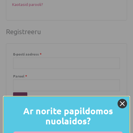
Kaotasid parooli?
Registreeru
E-posti aadress
*
Parool
*
Ar norite papildomos
Registreeru
nuolaidos?