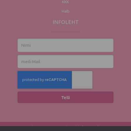
KKK
Halb
INFOLEHT
Nimi
El.
mail
Telli
2016 - 2026 Fitnsweet.eu. Kopijuoti informaciją