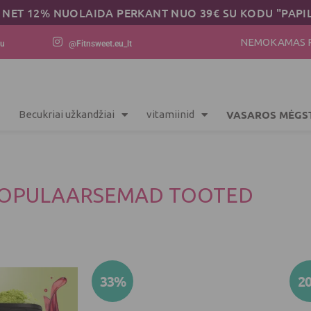
ET 12% NUOLAIDA PERKANT NUO 39€ SU KODU "PAPILD
NEMOKAMAS PR
eu
@Fitnsweet.eu_lt
VASAROS MĖGS
Becukriai užkandžiai
vitamiinid
POPULAARSEMAD TOOTED
Price
This
33%
2
range:
product
6.00 €
has
through