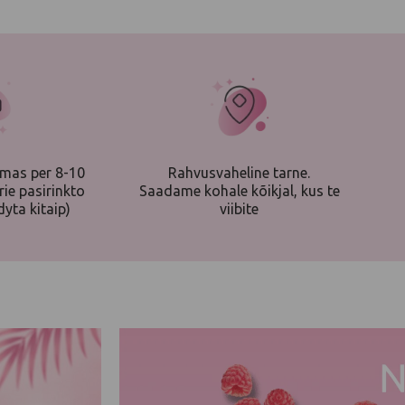
Rahvusvaheline tarne.
ymas per 8-10
Saadame kohale kõikjal, kus te
rie pasirinkto
viibite
yta kitaip)