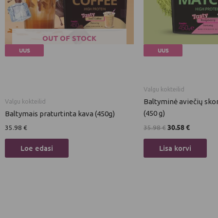
OUT OF STOCK
UUS
UUS
Valgu kokteilid
Baltyminė aviečių sk
Valgu kokteilid
(450 g)
Baltymais praturtinta kava (450g)
30.58
€
35.98
€
35.98
€
Loe edasi
Lisa korvi