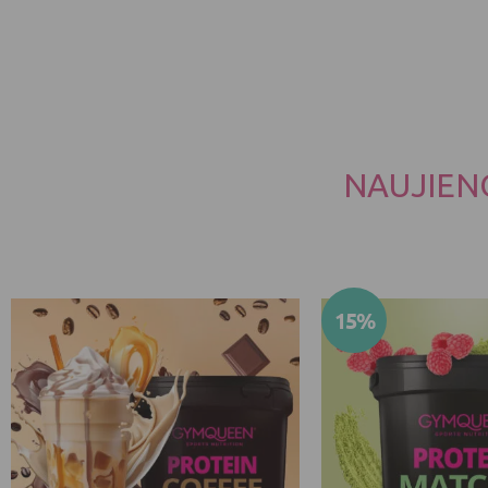
NAUJIEN
Algne
Current
15%
hind
price
oli:
is:
35.98 €.
30.58 €.