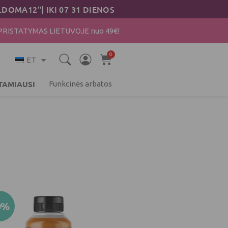
OMA12"| IKI 07 31 DIENOS
ISTATYMAS LIETUVOJE nuo 49€!
0
Cart
ET
TAMIAUSI
Funkcinės arbatos
Algne
Current
0%
hind
price
oli:
is:
9.98 €.
7.98 €.