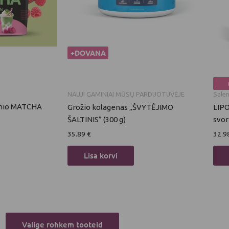
+DOVANA
NAUJI GAMINIAI MŪSŲ PARDUOTUVĖJE
Sale
onio MATCHA
Grožio kolagenas „ŠVYTĖJIMO
LIPO
ŠALTINIS” (300 g)
svor
35.89
€
32.9
Lisa korvi
Valige rohkem tooteid