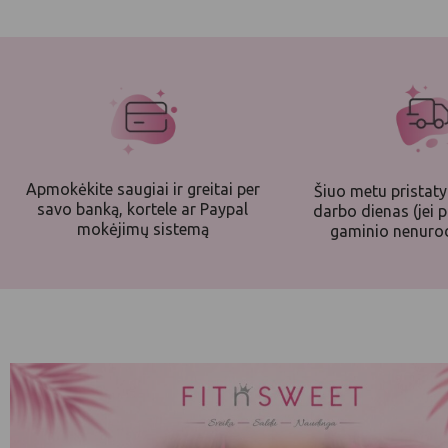
Apmokėkite saugiai ir greitai per
Šiuo metu pristat
savo banką, kortele ar Paypal
darbo dienas (jei p
mokėjimų sistemą
gaminio nenurod