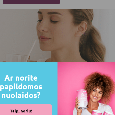
Ar norite
papildomos
nuolaidos?
Taip, noriu!