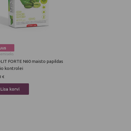
UUS
nemiseks
LIT FORTE N60 maisto papildas
io kontrolei
8
€
Lisa korvi