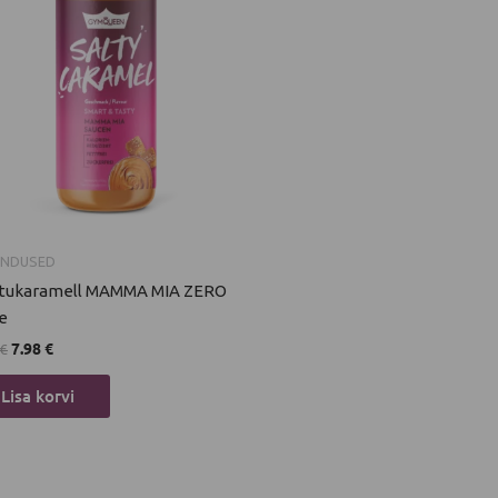
ENDUSED
stukaramell MAMMA MIA ZERO
e
7.98
€
€
Lisa korvi