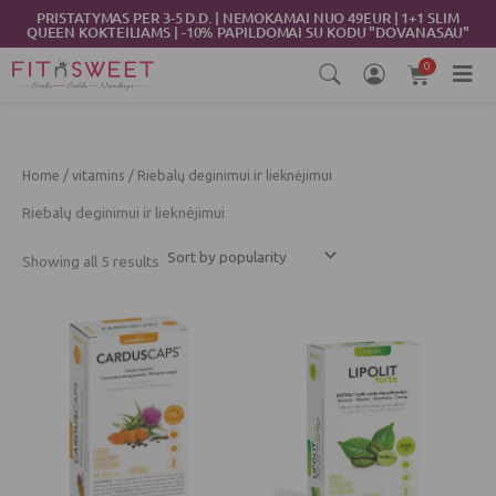
Sorted
Skip
PRISTATYMAS PER 3-5 D.D. | NEMOKAMAI NUO 49EUR | 1+1 SLIM
by
QUEEN KOKTEILIAMS | -10% PAPILDOMAI SU KODU "DOVANASAU"
popularity
to
content
0
Cart
Home
/
vitamins
/ Riebalų deginimui ir lieknėjimui
Riebalų deginimui ir lieknėjimui
Showing all 5 results