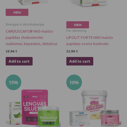
NEW
Energijai ir detoksikacijai
NEW
For slimming
CARDUSCAPS® N60 maisto
papildas cholesterolio
LIPOLIT FORTE N60 maisto
mažinimui, kepenims, detoksui
papildas svorio kontrolei
35.96
€
32.98
€
Add to cart
Add to cart
Original
Current
Original
Current
This
15%
10%
price
price
price
price
product
was:
is:
was:
is:
has
94.45 €.
80.28 €.
98.94 €.
88.94 €.
multiple
variants.
The
options
may