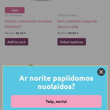
be
chosen
NEW
on
For slimming
Protein shakes
the
Rinkinys „Maksimalūs rezultatai
Noriu sulieknėti ir pagerinti
product
lieknėjimui”
žarnyno veiklą
page
94.45
€
80.28
€
98.94
€
88.94
€
Add to cart
Select options
Ar norite papildomos
nuolaidos?
Taip, noriu!
NEW