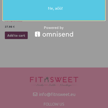
For slimming
Ne, ačiū!
OLIGO-ELITE® N30 maisto
papildas antioksidantų
kompleksas
37.98
€
Add to cart
info@fitnsweet.eu
FOLLOW US