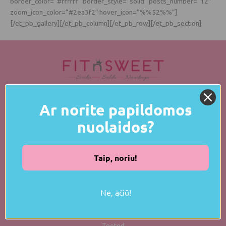
border_color=”#ffffff” border_style=”solid” posts_number=”12″
zoom_icon_color=”#2ea3f2″ hover_icon=”%%52%%”]
[/et_pb_gallery][/et_pb_column][/et_pb_row][/et_pb_section]
info@fitnsweet.eu
Ar norite papildomos
JÄRGNE MEILE
nuolaidos?
Taip, noriu!
KASULIKUD LINGID
Ne, ačiū!
Meist
Tooted