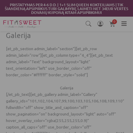
Skip
PRISTATYMAS PER 4-6 D.D. | 1+1 SLIM QUEEN KOKTEILIAMS | TIK
ŠIANDIENĄ APSIPIRKUS TURI GALIMYBĘ LAIMĖTI NET 34EUR VERTĖS
to
DOVANŲ KUPONĄ KITAM APSIPIRKIMUI
content
0
Cart
Galerija
[et_pb_section admin_label=”section”][et_pb_row
admin_label=”row”][et_pb_column type=”4_4″][et_pb_text
admin_label=”Text” background_layout=”light”
text_orientation=”left” use_border_color=”off”
border_color=”#ffffff” border_style=”solid”]
Galerija
[/et_pb_text][et_pb_gallery admin_label=”Gallery”
gallery_ids=”101,102,104,107,99,100,103,105,106,108,109,110″
fullwidth=”off” show_title_and_caption=”off”
show_pagination=”on” background_layout=”light” auto=”off”
hover_overlay_color=”rgba(255,255,255,0.9)”
caption_all_caps=”off” use_border_color=”off”