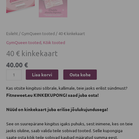
Esileht
/
GymQueen tooted
/ 40 € kinkekaart
GymQueen tooted
,
Kõik tooted
40 € kinkekaart
40.00
€
Lisa korvi
Osta kohe
Kas otsite kingitusi sõbrale, kallimale, teie jaoks erilist sündmust?
Fitnsweet.eu KINKEKUPONGI saad juba osta!
Nüüd on kinkekaart juba erilise jõulukujundusega!
See on suurepärane kingitus igaks puhuks, sest inimene, kes on teie
jaoks oluline, saab valida teile sobivad tooted. Selle kupongiga
saate osta kõik teile sobivad kaubad määratud summa eest.