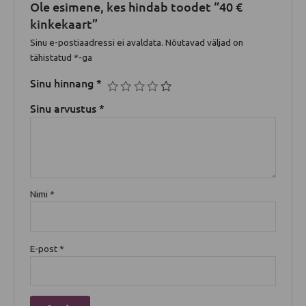
Ole esimene, kes hindab toodet “40 €
kinkekaart”
Sinu e-postiaadressi ei avaldata.
Nõutavad väljad on
tähistatud
*
-ga
Sinu hinnang
*
Sinu arvustus
*
Nimi
*
E-post
*