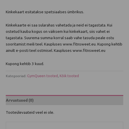
Kinkekaart esitatakse spetsiaalses ümbrikus.
Kinkekaarte ei saa sularahas vahetada ja neid ei tagastata. Kui
ostetud kauba kogus on väiksem kui kinkekaart, siis vahet ei
tagastata. Suurema summa korral saab vahe tasuda peale ostu
sooritamist meili teel. Kaupluses www.fitnsweet.eu. Kupong kehtib
ainult e-posti teel ostmisel. Kaupluses www.fitnsweet.eu
Kupong kehtib 3 kuud
.
Kategooriad:
,
GymQueen tooted
Kõik tooted
Arvustused (0)
Tooteülevaateid veel ei ole.