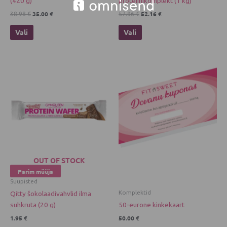
(420 g)
proteiinikomplekt (1 kg)
35.00
€
52.16
€
38.98
€
57.96
€
Vali
Vali
OUT OF STOCK
Parim müüja
Suupisted
Komplektid
Qitty šokolaadivahvlid ilma
suhkruta (20 g)
50-eurone kinkekaart
1.95
€
50.00
€