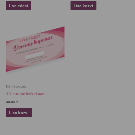
Loe edasi
Lisa korvi
Kõik tooted
30-eurone kinkekaart
30.00
€
Lisa korvi