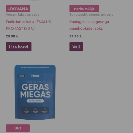
chosen
+DOVANA
Parim müüja
on
Vegan, laktoosivaba
Šokolaadikreemid, moosid
the
Funkcinė arbata „ŽVALUS
Kuninganna valgusegu
product
PROTAS” (90 G)
pannkookide jaoks
page
25.98
€
29.90
€
Lisa korvi
Vali
UUS