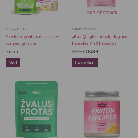
The
options
OUT OF STOCK
may
be
chosen
Salenemiseks
Valgu kokteilid
on
„Burn@night” riebalų deginimo
Sveikam, greitam maistui bei
the
kapsulės (120 kapsulių)
žarnyno gerovei
product
29.24
€
71.47
€
32.49
€
page
Vali
Loe edasi
This
product
has
multiple
variants.
The
options
may
be