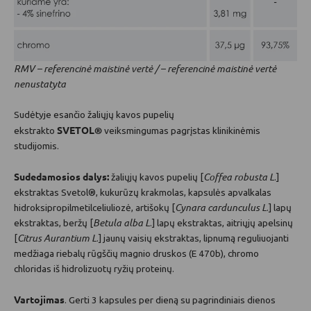
RMV – referencinė maistinė vertė / – referencinė maistinė vertė
nenustatyta
Sudėtyje esančio žaliųjų kavos pupelių
SVETOL®
ekstrakto
veiksmingumas pagrįstas
klinikinėmis
studijomis
.
Sudedamosios dalys:
Coffea robusta L
žaliųjų kavos pupelių [
.]
ekstraktas Svetol®, kukurūzų krakmolas, kapsulės apvalkalas
Cynara cardunculus L
hidroksipropilmetilceliuliozė, artišokų [
.] lapų
Betula alba L
ekstraktas, beržų [
.] lapų ekstraktas, aitriųjų apelsinų
Citrus Aurantium L
[
.] jaunų vaisių ekstraktas, lipnumą reguliuojanti
medžiaga riebalų rūgščių magnio druskos (E 470b), chromo
chloridas iš hidrolizuotų ryžių proteinų.
Vartojimas
. Gerti 3 kapsules per dieną su pagrindiniais dienos