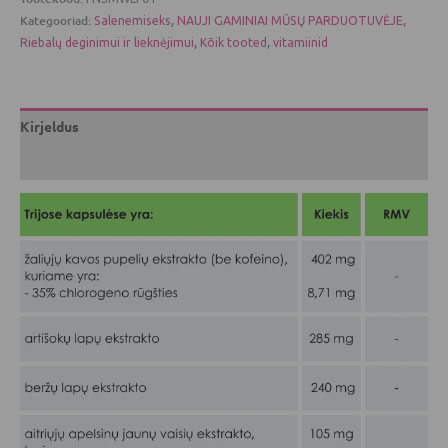
Kategooriad:
,
,
Salenemiseks
NAUJI GAMINIAI MŪSŲ PARDUOTUVĖJE
,
,
Riebalų deginimui ir lieknėjimui
Kõik tooted
vitamiinid
Kirjeldus
Arvustused (0)