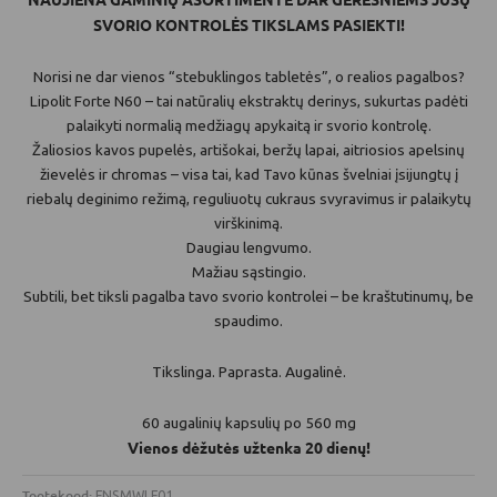
SVORIO KONTROLĖS TIKSLAMS PASIEKTI!
Norisi ne dar vienos “stebuklingos tabletės”, o realios pagalbos?
Lipolit Forte N60 – tai natūralių ekstraktų derinys, sukurtas padėti
palaikyti normalią medžiagų apykaitą ir svorio kontrolę.
Žaliosios kavos pupelės, artišokai, beržų lapai, aitriosios apelsinų
žievelės ir chromas – visa tai, kad Tavo kūnas švelniai įsijungtų į
riebalų deginimo režimą, reguliuotų cukraus svyravimus ir palaikytų
virškinimą.
Daugiau lengvumo.
Mažiau sąstingio.
Subtili, bet tiksli pagalba tavo svorio kontrolei – be kraštutinumų, be
spaudimo.
Tikslinga. Paprasta. Augalinė.
60 augalinių kapsulių po 560 mg
Vienos dėžutės užtenka 20 dienų!
Tootekood:
FNSMWLF01