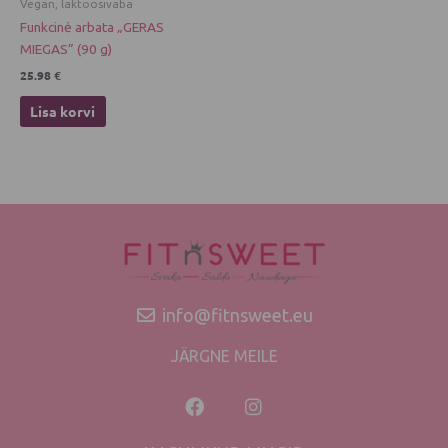
Vegan, laktoosivaba
Funkcinė arbata „GERAS
MIEGAS” (90 g)
25.98
€
Lisa korvi
info@fitnsweet.eu
JÄRGNE MEILE