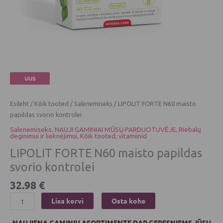
UUS
Esileht
/
Kõik tooted
/
Salenemiseks
/ LIPOLIT FORTE N60 maisto
papildas svorio kontrolei
Salenemiseks
,
NAUJI GAMINIAI MŪSŲ PARDUOTUVĖJE
,
Riebalų
deginimui ir lieknėjimui
,
Kõik tooted
,
vitamiinid
LIPOLIT FORTE N60 maisto papildas
svorio kontrolei
32.98
€
Lisa korvi
Osta kohe
NAUJIENA GAMINIŲ ASORTIMENTE DAR GERESNIEMS JŪSŲ