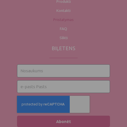
Produkti
Kontakti
Pristatymas
FAQ
Slikti
BIĻETENS
Nosaukums
El.
pasts
Abonēt