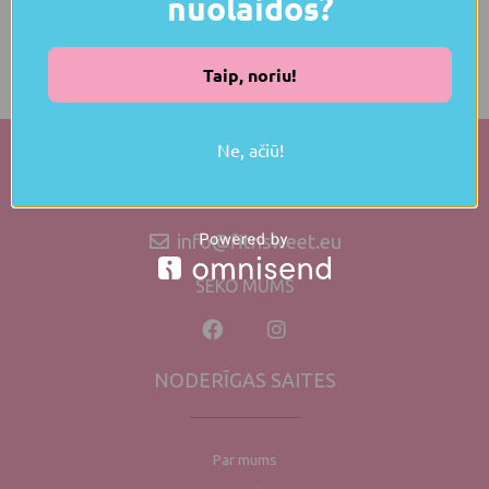
nuolaidos?
miestuose. Išskirtinais atvejais užsakymai pristatomi per 14 – 19
darbo dienų, apie tai iš anksto informavus pirkėją.
Taip, noriu!
Ne, ačiū!
info@fitnsweet.eu
SEKO MUMS
NODERĪGAS SAITES
Par mums