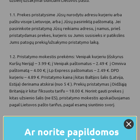
užsienį užsakymai siunčiami Lietuvos paštu.
1.1. Prekes pristatysime Jūsų nurodytu adresu kurjeriu arba
paštu visoje Lietuvoje, arba į Jūsų pasirinktą paštomatą. Jei
pasirinkote pristatymą Jūsų reikiamu adresu, į namus, prieš
pristatydamas prekes, kurjeris su Jumis susisieks ir patikslins
Jums patogų prekių/užsakymo pristatymo laiką.
1.2. Pristatymo mokestis prekėms: Venipak kurjeriu (išskyrus
Kuršių Neriją) – 3.99 €; į Venipak paštomatus – 2.49
€
į Omniva
paštomatą – 4.00
€; į Lp Express paštomatus – 2.49 €. DPD
kurjeriu – 4.89
€
. Pristatymo kaina į kitas Baltijos šalis (Latvija,
Estija) derinama atskirai (nuo 5 € ). Prekių pristatymas į Didžiąją
Britaniją ir kitur fiksuotu tarifu – 18.00 €. Norint gauti prekes į
kitas užsienio šalis (ne ES), pristatymo mokestis apskaičiuojamas
pagal Lietuvos pašto tarifus, pagal esamą siuntinio svorį.
1.3. Užsakymas pradedamas vykdyti sekančią dieną po
apmokėjimo gavimo. Pristatymas per 3 – 5 darbo dienas.
Ar norite papildomos
Savaitgaliais, nedarbo dienomis prekės nėra pristatomos.
Šeštadieniais siuntos į paštomatus sudedamos tik didžiuosiuose