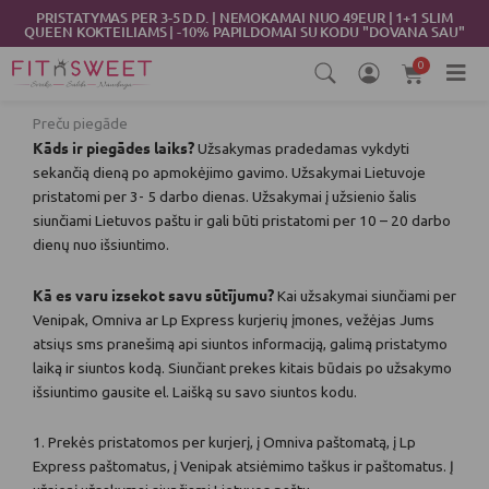
Skip
PRISTATYMAS PER 3-5 D.D. | NEMOKAMAI NUO 49EUR | 1+1 SLIM
QUEEN KOKTEILIAMS | -10% PAPILDOMAI SU KODU "DOVANA SAU"
to
content
0
Cart
Preču piegāde
Kāds ir piegādes laiks?
Užsakymas pradedamas vykdyti
sekančią dieną po apmokėjimo gavimo. Užsakymai Lietuvoje
pristatomi per 3- 5 darbo dienas. Užsakymai į užsienio šalis
siunčiami Lietuvos paštu ir gali būti pristatomi per 10 – 20 darbo
dienų nuo išsiuntimo.
Kā es varu izsekot savu sūtījumu?
Kai užsakymai siunčiami per
Venipak, Omniva ar Lp Express kurjerių įmones, vežėjas Jums
atsiųs sms pranešimą api siuntos informaciją, galimą pristatymo
laiką ir siuntos kodą. Siunčiant prekes kitais būdais po užsakymo
išsiuntimo gausite el. Laišką su savo siuntos kodu.
1. Prekės pristatomos per kurjerį, į Omniva paštomatą, į Lp
Express paštomatus, į Venipak atsiėmimo taškus ir paštomatus. Į