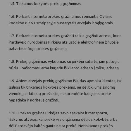
1.5. Tinkamos kokybės prekių grąžinimas
1.6. Perkant internetu prekės gražinamos remiantis Civilinio
kodekso 6.363 straipsnyje nustatytais atvejais ir sąlygomis.
1.7. Perkant internetu prekes gražinti reikia grąžinti adresu, kuris
Pardavėjo nurodomas Pirkėjui atsiųstoje elektroninėje žinutėje,
patvirtinančioje prekės grąžinimą.
1.8. Prekių grąžinimas vykdomas su pirkėju sutartu, jam patogiu
būdu – paštomatu arba kurjeriu iš kliento adreso į mūsų adresą.
1.9. Abiem atvejais prekių grąžinimo išlaidas apmoka klientas, tai
galioja tik tinkamos kokybės prekėms, jei dėl tik jums žinomų
vienokių ar kitokių priežasčių nusprendėte kad jums prekė
nepatinka ir norite ją gražinti.
1.10. Prekes grąžina Pirkėjas savo sąskaita ir transportu,
išskyrus atvejus, kai prekė yra grąžinama dėl jos kokybės arba
dėl Pardavėjo kaltės gauta ne ta prekė. Netinkamos prekės