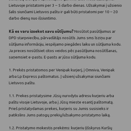
Lietuvoje pristatomi per 3 – 5 darbo dienas. Užsakymai į užsienio
šalis siunčiami Lietuvos paštu ir gali būti pristatomi per 10 – 20
darbo dienų nuo išsiuntimo.
Kā es varu izsekot savu sūtījumu?
Nosūtot pasūtījumus ar
DPD starpniecību, pārvadātājs nosūtīs Jums sms īsziņu par
sūtījuma informāciju, iespējamo piegādes laiku un sūtījuma kodu.
Ja preces nosūtīsiet citos veidos pēc pasūtījuma nosūtīšanas,
saņemsiet e-pastu. E-pasts ar jūsu sūtījuma kodu.
1. Prekės pristatomos per Venipak kurjerį, į Omniva, Venipak
arba Lp Express paštomatus. Į užsienį užsakymai siunčiami
Lietuvos paštu.
1.1. Prekes pristatysime Jūsų nurodytu adresu kurjeriu arba
paštu visoje Lietuvoje, arba į Jūsų mieste esantį paštomatą.
Prieš pristatydamas prekes, kurjeris su Jumis susisieks ir
patikslins Jums patogų prekių/užsakymo pristatymo laiką.
1.2. Pristatymo mokestis prekėms: kurjeriu (išskyrus Kuršių