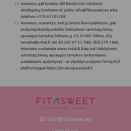
Asmenys gali kreiptis dėl Bendrovės vykdomo
Atsiliepimų tvarkymo el. paštu: info@fitnsweet.eu arba
telefonu +370 61181208.
Asmenys, manantys, kad jų teisės buvo pažeistos, gali
prašymą/skundą pateikti Valstybinei vartotojų teisių
apsaugos tarnybai (Vilniaus g. 25, 01402 Vilnius, el.p.
tarnyba@vvtat.lt, tel. 85 262 67 51, faks. (85) 279 1466,
interneto svetainėje www.vvtat.lt (taip pat Valstybinės
vartotojų teisių apsaugos tarnybos teritoriniams
padaliniams apskrityse) – ar užpildyti prašymo formą EGS
platformojgue https://ec.europa.eu/odr5
info@fitnsweet.eu