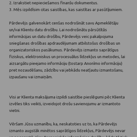
2. Izrakstiet nepieciešamos finanšu dokumentus.
3. Mēs izpildīsim citas saistības, kas saistītas ar pasūtījumiem.
Pārdevējs galvenokārt cenšas nodrošināt savu Apmeklētāju
un/vai Klientu datu drošību. Lai nodrošinātu pārsūtītās
informācijas un datu drošību, Pārdevējs veic pakalpojuma
sniegšanas drošības apdraudējumam atbilstošus drošības un
organizatoriskos pasākumus. Pārdevējs izmanto saprātīgus
fiziskus, elektroniskus un procesuālus līdzekļus un metodes, lai
aizsargātu pieejamo informāciju (tostarp Anonīmo informāciju)
pret nozaudēšanu, zādzību vai jebkādu neatļautu izmantošanu,
izpaušanu vai izmaiņām.
Visi ar Klienta maksājuma izpildi saistītie pieslēgumi pēc Klienta
izvēles tiks veikti, izveidojot drošu savienojumu ar izmantoto
vietni.
Vēršam Jūsu uzmanību, ka, neskatoties uz to, ka Pārdevējs
izmanto augstāk minētos saprātīgos līdzekļus, Pārdevējs nevar