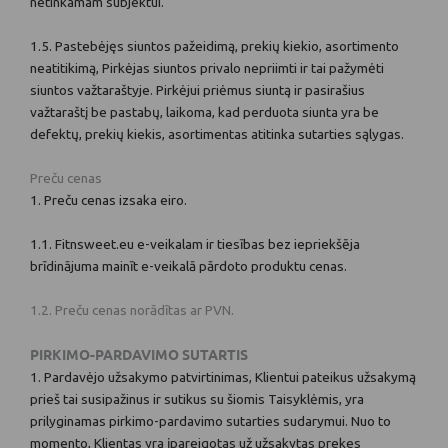
netinkamam subjektui.
1.5. Pastebėjęs siuntos pažeidimą, prekių kiekio, asortimento
neatitikimą, Pirkėjas siuntos privalo nepriimti ir tai pažymėti
siuntos važtaraštyje. Pirkėjui priėmus siuntą ir pasirašius
važtaraštį be pastabų, laikoma, kad perduota siunta yra be
defektų, prekių kiekis, asortimentas atitinka sutarties sąlygas.
Preču cenas
1. Preču cenas izsaka eiro.
1.1. Fitnsweet.eu e-veikalam ir tiesības bez iepriekšēja
brīdinājuma mainīt e-veikalā pārdoto produktu cenas.
1.2. Preču cenas norādītas ar PVN.
PIRKIMO-PARDAVIMO SUTARTIS
1. Pardavėjo užsakymo patvirtinimas, Klientui pateikus užsakymą
prieš tai susipažinus ir sutikus su šiomis Taisyklėmis, yra
prilyginamas pirkimo-pardavimo sutarties sudarymui. Nuo to
momento, Klientas yra įpareigotas už užsakytas prekes