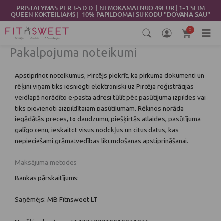
Skip
PRISTATYMAS PER 3-5 D.D. | NEMOKAMAI NUO 49EUR | 1+1 SLIM
QUEEN KOKTEILIAMS | -10% PAPILDOMAI SU KODU "DOVANA SAU"
to
content
0
Cart
Pakalpojuma noteikumi
Apstiprinot noteikumus, Pircējs piekrīt, ka pirkuma dokumenti un
rēķini viņam tiks iesniegti elektroniski uz Pircēja reģistrācijas
veidlapā norādīto e-pasta adresi tūlīt pēc pasūtījuma izpildes vai
tiks pievienoti aizpildītajam pasūtījumam. Rēķinos norāda
iegādātās preces, to daudzumu, piešķirtās atlaides, pasūtījuma
galīgo cenu, ieskaitot visus nodokļus un citus datus, kas
nepieciešami grāmatvedības likumdošanas apstiprināšanai.
Maksājuma metodes
Bankas pārskaitījums:
Saņēmējs: MB Fitnsweet LT