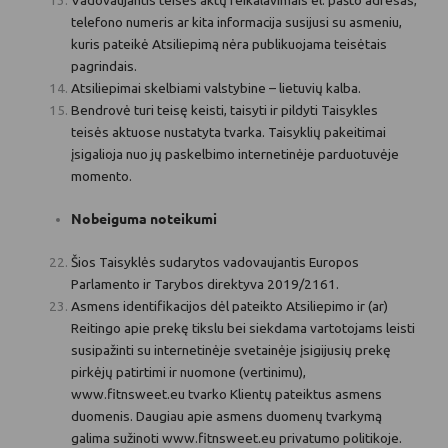
telefono numeris ar kita informacija susijusi su asmeniu,
kuris pateikė Atsiliepimą nėra publikuojama teisėtais
pagrindais.
Atsiliepimai skelbiami valstybine – lietuvių kalba.
Bendrovė turi teisę keisti, taisyti ir pildyti Taisykles
teisės aktuose nustatyta tvarka. Taisyklių pakeitimai
įsigalioja nuo jų paskelbimo internetinėje parduotuvėje
momento.
Nobeiguma noteikumi
Šios Taisyklės sudarytos vadovaujantis Europos
Parlamento ir Tarybos direktyva 2019/2161.
Asmens identifikacijos dėl pateikto Atsiliepimo ir (ar)
Reitingo apie prekę tikslu bei siekdama vartotojams leisti
susipažinti su internetinėje svetainėje įsigijusių prekę
pirkėjų patirtimi ir nuomone (vertinimu),
www.fitnsweet.eu tvarko Klientų pateiktus asmens
duomenis. Daugiau apie asmens duomenų tvarkymą
galima sužinoti www.fitnsweet.eu privatumo politikoje.