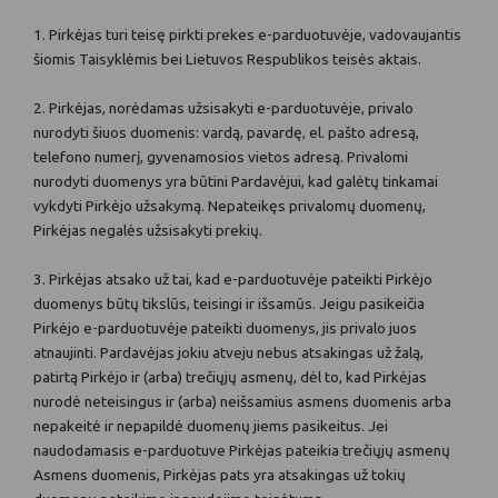
1. Pirkėjas turi teisę pirkti prekes e-parduotuvėje, vadovaujantis
šiomis Taisyklėmis bei Lietuvos Respublikos teisės aktais.
2. Pirkėjas, norėdamas užsisakyti e-parduotuvėje, privalo
nurodyti šiuos duomenis: vardą, pavardę, el. pašto adresą,
telefono numerį, gyvenamosios vietos adresą. Privalomi
nurodyti duomenys yra būtini Pardavėjui, kad galėtų tinkamai
vykdyti Pirkėjo užsakymą. Nepateikęs privalomų duomenų,
Pirkėjas negalės užsisakyti prekių.
3. Pirkėjas atsako už tai, kad e-parduotuvėje pateikti Pirkėjo
duomenys būtų tikslūs, teisingi ir išsamūs. Jeigu pasikeičia
Pirkėjo e-parduotuvėje pateikti duomenys, jis privalo juos
atnaujinti. Pardavėjas jokiu atveju nebus atsakingas už žalą,
patirtą Pirkėjo ir (arba) trečiųjų asmenų, dėl to, kad Pirkėjas
nurodė neteisingus ir (arba) neišsamius asmens duomenis arba
nepakeitė ir nepapildė duomenų jiems pasikeitus. Jei
naudodamasis e-parduotuve Pirkėjas pateikia trečiųjų asmenų
Asmens duomenis, Pirkėjas pats yra atsakingas už tokių