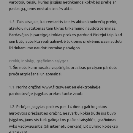
vartotojų teisių, kurias įsigijus netinkamos kokybės prekę ar
paslaugą, jiems nustato teisės aktai.
1.5. Tais atvejais, kai remiantis teisės aktais konkrečių prekių
atžvilgiu nustatomas tam tikras tinkamumo naudoti terminas,
Pardavėjas įsipareigoja tokias prekes parduoti Pirkėjui taip, kad
jam būtų suteikta reali galimybė tokiomis prekėmis pasinaudoti
iki tinkamumo naudoti termino pabaigos.
Prekių ir pinigų grąžinimo sąlygos
1. Šie noteikumi nosaka vispārīgās prasības pircējam pārdoto
preču atgriešanai un apmaiņai.
1.1.
Norint grąžinti www.fitnsweet.eu elektroninėje
parduotuvėje įsigytas prekes turite žinoti:
1.2. Pirkėjas įsigytas prekes per 14 dienų gali be jokios
nurodytos priežasties gražint, nesvarbu kokiu būdu jos buvo
įsigytos, jums vis tiek galioja tos pačios taisyklės, gražinimas
vyks vadovaujantis (tik internetu perkant) LR civilinio kodekso
6.228 (10)