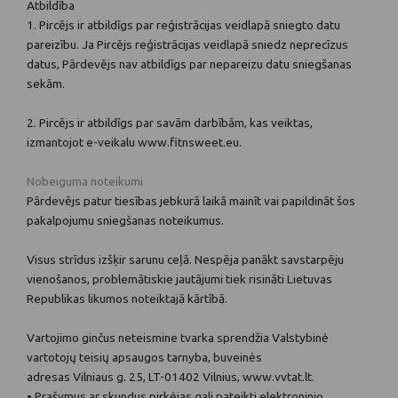
Atbildība
1. Pircējs ir atbildīgs par reģistrācijas veidlapā sniegto datu
pareizību. Ja Pircējs reģistrācijas veidlapā sniedz neprecīzus
datus, Pārdevējs nav atbildīgs par nepareizu datu sniegšanas
sekām.
2. Pircējs ir atbildīgs par savām darbībām, kas veiktas,
izmantojot e-veikalu www.fitnsweet.eu.
Nobeiguma noteikumi
Pārdevējs patur tiesības jebkurā laikā mainīt vai papildināt šos
pakalpojumu sniegšanas noteikumus.
Visus strīdus izšķir sarunu ceļā. Nespēja panākt savstarpēju
vienošanos, problemātiskie jautājumi tiek risināti Lietuvas
Republikas likumos noteiktajā kārtībā.
Vartojimo ginčus neteismine tvarka sprendžia Valstybinė
vartotojų teisių apsaugos tarnyba, buveinės
adresas Vilniaus g. 25, LT-01402 Vilnius, www.vvtat.lt.
• Prašymus ar skundus pirkėjas gali pateikti elektroninio