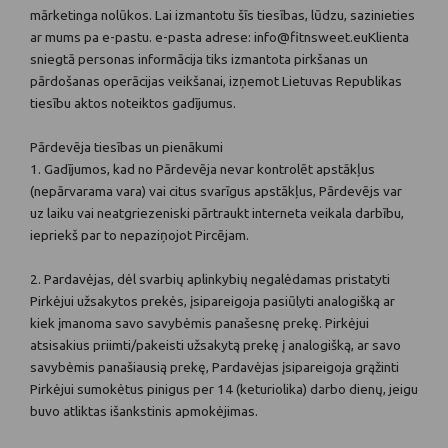
mārketinga nolūkos. Lai izmantotu šīs tiesības, lūdzu, sazinieties
ar mums pa e-pastu. e-pasta adrese: info@fitnsweet.eu
Klienta
sniegtā personas informācija tiks izmantota pirkšanas un
pārdošanas operācijas veikšanai, izņemot Lietuvas Republikas
tiesību aktos noteiktos gadījumus.
Pārdevēja tiesības un pienākumi
1. Gadījumos, kad no Pārdevēja nevar kontrolēt apstākļus
(nepārvarama vara) vai citus svarīgus apstākļus, Pārdevējs var
uz laiku vai neatgriezeniski pārtraukt interneta veikala darbību,
iepriekš par to nepaziņojot Pircējam.
2. Pardavėjas, dėl svarbių aplinkybių negalėdamas pristatyti
Pirkėjui užsakytos prekės, įsipareigoja pasiūlyti analogišką ar
kiek įmanoma savo savybėmis panašesnę prekę. Pirkėjui
atsisakius priimti/pakeisti užsakytą prekę į analogišką, ar savo
savybėmis panašiausią prekę, Pardavėjas įsipareigoja grąžinti
Pirkėjui sumokėtus pinigus per 14 (keturiolika) darbo dienų, jeigu
buvo atliktas išankstinis apmokėjimas.