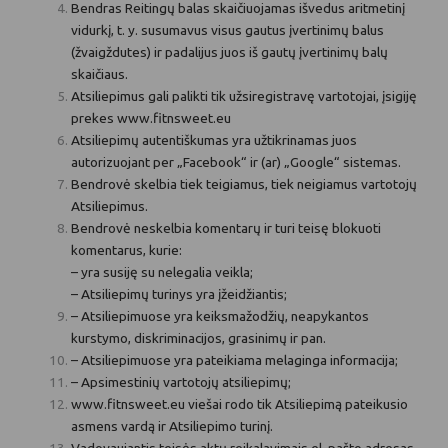
Bendras Reitingų balas skaičiuojamas išvedus aritmetinį
vidurkį, t. y. susumavus visus gautus įvertinimų balus
(žvaigždutes) ir padalijus juos iš gautų įvertinimų balų
skaičiaus.
Atsiliepimus gali palikti tik užsiregistravę vartotojai, įsigiję
prekes
www.fitnsweet.eu
Atsiliepimų autentiškumas yra užtikrinamas juos
autorizuojant per „Facebook“ ir (ar) „Google“ sistemas.
Bendrovė skelbia tiek teigiamus, tiek neigiamus vartotojų
Atsiliepimus.
Bendrovė neskelbia komentarų ir turi teisę blokuoti
komentarus, kurie:
– yra susiję su nelegalia veikla;
– Atsiliepimų turinys yra įžeidžiantis;
– Atsiliepimuose yra keiksmažodžių, neapykantos
kurstymo, diskriminacijos, grasinimų ir pan.
– Atsiliepimuose yra pateikiama melaginga informacija;
– Apsimestinių vartotojų atsiliepimų;
www.fitnsweet.eu viešai rodo tik Atsiliepimą pateikusio
asmens vardą ir Atsiliepimo turinį.
Vadovaujantis teisės aktų reikalavimais el. pašto adresas,