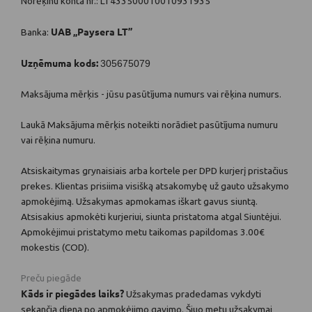
Norēķinu konta nr.: LT433500010010931935
UAB „Paysera LT”
Banka:
Uzņēmuma kods:
305675079
Maksājuma mērķis - jūsu pasūtījuma numurs vai rēķina numurs.
Laukā Maksājuma mērķis noteikti norādiet pasūtījuma numuru
vai rēķina numuru.
Atsiskaitymas grynaisiais arba kortele per DPD kurjerį pristačius
prekes. Klientas prisiima visišką atsakomybę už gauto užsakymo
apmokėjimą. Užsakymas apmokamas iškart gavus siuntą.
Atsisakius apmokėti kurjeriui, siunta pristatoma atgal Siuntėjui.
Apmokėjimui pristatymo metu taikomas papildomas 3.00€
mokestis (COD).
Preču piegāde
Kāds ir piegādes laiks?
Užsakymas pradedamas vykdyti
sekančią dieną po apmokėjimo gavimo. Šiuo metu užsakymai