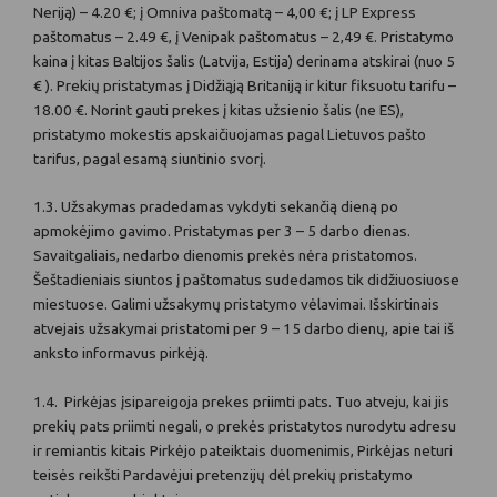
Neriją) – 4.20 €; į Omniva paštomatą – 4,00
€; į LP Express
paštomatus – 2.49 €, į Venipak paštomatus – 2,49 €. Pristatymo
kaina į kitas Baltijos šalis (Latvija, Estija) derinama atskirai (nuo 5
€ ). Prekių pristatymas į Didžiąją Britaniją ir kitur fiksuotu tarifu –
18.00 €. Norint gauti prekes į kitas užsienio šalis (ne ES),
pristatymo mokestis apskaičiuojamas pagal Lietuvos pašto
tarifus, pagal esamą siuntinio svorį.
1.3. Užsakymas pradedamas vykdyti sekančią dieną po
apmokėjimo gavimo. Pristatymas per 3 – 5 darbo dienas.
Savaitgaliais, nedarbo dienomis prekės nėra pristatomos.
Šeštadieniais siuntos į paštomatus sudedamos tik didžiuosiuose
miestuose. Galimi užsakymų pristatymo vėlavimai. Išskirtinais
atvejais užsakymai pristatomi per 9 – 15 darbo dienų, apie tai iš
anksto informavus pirkėją.
1.4. Pirkėjas įsipareigoja prekes priimti pats. Tuo atveju, kai jis
prekių pats priimti negali, o prekės pristatytos nurodytu adresu
ir remiantis kitais Pirkėjo pateiktais duomenimis, Pirkėjas neturi
teisės reikšti Pardavėjui pretenzijų dėl prekių pristatymo