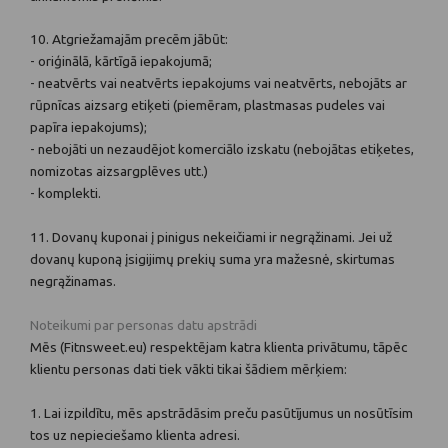
10. Atgriežamajām precēm jābūt:
- oriģinālā, kārtīgā iepakojumā;
- neatvērts vai neatvērts iepakojums vai neatvērts, nebojāts ar
rūpnīcas aizsarg etiķeti (piemēram, plastmasas pudeles vai
papīra iepakojums);
- nebojāti un nezaudējot komerciālo izskatu (nebojātas etiķetes,
nomizotas aizsargplēves utt.)
- komplekti.
11. Dovanų kuponai į pinigus nekeičiami ir negrąžinami. Jei už
dovanų kuponą įsigijimų prekių suma yra mažesnė, skirtumas
negrąžinamas.
Noteikumi par personas datu apstrādi
Mēs (Fitnsweet.eu) respektējam katra klienta privātumu, tāpēc
klientu personas dati tiek vākti tikai šādiem mērķiem:
1. Lai izpildītu, mēs apstrādāsim preču pasūtījumus un nosūtīsim
tos uz nepieciešamo klienta adresi.