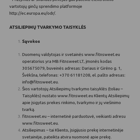
vartotojų ginčų sprendimo platformoje
http://ec.europa.eu/odr/.
ATSILIEPIMŲ TVARKYMO TAISYKLĖS
Sąvokos
Duomenų valdytojas ir svetainės www.fitnsweet.eu
operatorius yra MB Fitnsweet LT, įmonės kodas
305675079, buveinės adresas: Dariaus ir Girėno g. 1,
Švėkšna, telefonas: +370 61181208, el. pašto adresas:
info@fitnsweet.eu
.
Šios vartotojų Atsiliepimų tvarkymo taisyklės (toliau –
Taisyklės) nustato www.fitnsweet.eu Klientų Atsiliepimų
apie įsigytas prekes rinkimo, tvarkymo ir jų viešinimo
tvarką.
fitnsweet.eu – internetinė parduotuvė, veikianti adresu
www.fitnsweet.eu
.
Atsiliepimas – tai Kliento, įsigijusio prekę internetinėje
svetainėje, pateikta atvira nuomonė apie prekę.