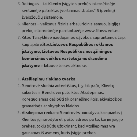
Reitingas – tai Kliento įsigytos prekės internėtinėje
svetainėje pateiktas įvertinimas „balais“ 5 (penkių)
žvaigždučių sistemoje.
Klientas – veiksnus fizinis arba juridinis asmuo, įsigijęs
prekių internetinėje parduotuvėje
www.fitnsweet.eu
.
Kitos Taisyklėse naudojamos sąvokos suprantamos taip,
Lietuvos Respublikos reklamos
kaip apibrėžtos
įstatyme, Lietuvos Respublikos nesąžiningos
komercinės
veiklos vartotojams draudimo
įstatyme
ir kituose teisės aktuose.
Atsiliepimų rinkimo tvarka
Bendrovė skelbia autentiškus, t. y. tik pačių Klientų
sukurtus ir Bendrovei pateiktus Atsiliepimus.
Koreguojamas gali būti tik pranešimo ilgis, akivaizdžios
gramatinės ar skyrybos klaidos.
Atsiliepimai renkami Bendrovės iniciatyva, kreipiantis į
Klientus jų nurodytu el. pašto adresu po to, kai jie įsigijo
prekes, tokiu būdu užtikrinant, kad Atsiliepimas yra
gaunamas iš asmens, kuris įsigijo prekes.