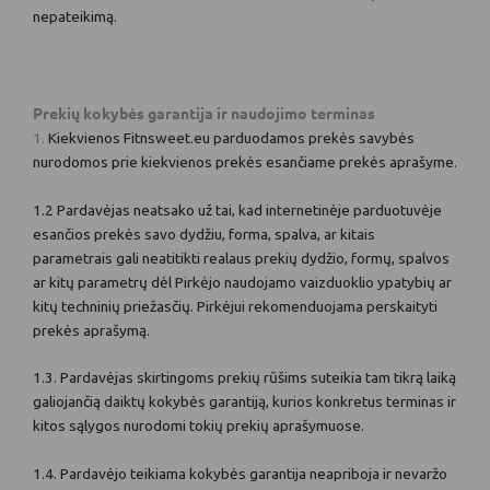
nepateikimą.
Prekių kokybės garantija ir naudojimo terminas
1.
Kiekvienos Fitnsweet.eu parduodamos prekės savybės
nurodomos prie kiekvienos prekės esančiame prekės aprašyme.
1.2 Pardavėjas neatsako už tai, kad internetinėje parduotuvėje
esančios prekės savo dydžiu, forma, spalva, ar kitais
parametrais gali neatitikti realaus prekių dydžio, formų, spalvos
ar kitų parametrų dėl Pirkėjo naudojamo vaizduoklio ypatybių ar
kitų techninių priežasčių. Pirkėjui rekomenduojama perskaityti
prekės aprašymą.
1.3. Pardavėjas skirtingoms prekių rūšims suteikia tam tikrą laiką
galiojančią daiktų kokybės garantiją, kurios konkretus terminas ir
kitos sąlygos nurodomi tokių prekių aprašymuose.
1.4. Pardavėjo teikiama kokybės garantija neapriboja ir nevaržo