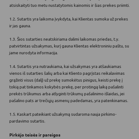
atsiskaityti tuo metu nustatytomis kainomis ir šias prekes priimti.
1.2. Sutartis yra laikoma įvykdyta, kai Klientas sumoka už prekes
ir jas gauna.
1.3. Šios sutarties neatskiriama dalimi laikomas priedas, t.y.
patvirtintas užsakymas, kurį gauna Klientas elektroniniu paštu, su
jame nurodyta informacija.
1.4. Sutartis yra nutraukiama, kai užsakymas yra atšaukiamas
vienos iš sutarties šalių arba kai Kliento pagrįstas reikalavimas
grąžinti visus (dalį) už prekę sumokėtus pinigus, keisti prekę į
tokią pat tinkamos kokybės prekę, per protingą laiką pašalinti
prekės trūkumus arba atlyginti trūkumų pašalinimo išlaidas, jei
pašalino pats ar trečiųjų asmenų padedamas, yra patenkinamas.
1.5. Kaskart pateikiant užsakymą sudaroma nauja pirkimo-
pardavimo sutartis.
Pirkėjo teisės ir pareigos