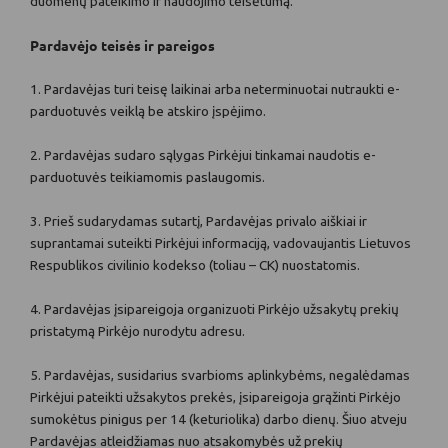
duomenų pateikimo ir naudojimo teisėtumą.
Pardavėjo teisės ir pareigos
1. Pardavėjas turi teisę laikinai arba neterminuotai nutraukti e-
parduotuvės veiklą be atskiro įspėjimo.
2. Pardavėjas sudaro sąlygas Pirkėjui tinkamai naudotis e-
parduotuvės teikiamomis paslaugomis.
3. Prieš sudarydamas sutartį, Pardavėjas privalo aiškiai ir
suprantamai suteikti Pirkėjui informaciją, vadovaujantis Lietuvos
Respublikos civilinio kodekso (toliau – CK) nuostatomis.
4. Pardavėjas įsipareigoja organizuoti Pirkėjo užsakytų prekių
pristatymą Pirkėjo nurodytu adresu.
5. Pardavėjas, susidarius svarbioms aplinkybėms, negalėdamas
Pirkėjui pateikti užsakytos prekės, įsipareigoja grąžinti Pirkėjo
sumokėtus pinigus per 14 (keturiolika) darbo dienų. Šiuo atveju
Pardavėjas atleidžiamas nuo atsakomybės už prekių