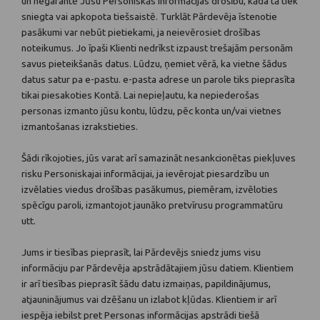
un negarantē Jūsu Personiskās informācijas drošību, kāda tā tiek
sniegta vai apkopota tiešsaistē. Turklāt Pārdevēja īstenotie
pasākumi var nebūt pietiekami, ja neievērosiet drošības
noteikumus. Jo īpaši Klienti nedrīkst izpaust trešajām personām
savus pieteikšanās datus. Lūdzu, ņemiet vērā, ka vietne šādus
datus satur pa e-pastu. e-pasta adrese un parole tiks pieprasīta
tikai piesakoties Kontā. Lai nepieļautu, ka nepiederošas
personas izmanto jūsu kontu, lūdzu, pēc konta un/vai vietnes
izmantošanas izrakstieties.
Šādi rīkojoties, jūs varat arī samazināt nesankcionētas piekļuves
risku Personiskajai informācijai, ja ievērojat piesardzību un
izvēlaties viedus drošības pasākumus, piemēram, izvēloties
spēcīgu paroli, izmantojot jaunāko pretvīrusu programmatūru
utt.
Jums ir tiesības pieprasīt, lai Pārdevējs sniedz jums visu
informāciju par Pārdevēja apstrādātajiem jūsu datiem. Klientiem
ir arī tiesības pieprasīt šādu datu izmaiņas, papildinājumus,
atjauninājumus vai dzēšanu un izlabot kļūdas. Klientiem ir arī
iespēja iebilst pret Personas informācijas apstrādi tiešā