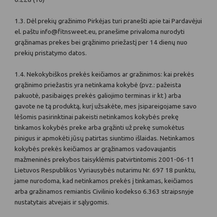
1.3. Dėl prekių gražinimo Pirkėjas turi pranešti apie tai Pardavėjui
el. paštu info@fitnsweet.eu, pranešime privaloma nurodyti
grąžinamas prekes bei grąžinimo priežastį per 14 dienų nuo
prekių pristatymo datos.
1.4. Nekokybiškos prekės keičiamos ar gražinimos: kai prekės
grąžinimo priežastis yra netinkama kokybė (pvz.: pažeista
pakuotė, pasibaigęs prekės galiojimo terminas ir kt ) arba
gavote ne tą produktą, kurį užsakėte, mes įsipareigojame savo
lėšomis pasirinktinai pakeisti netinkamos kokybės prekę
tinkamos kokybės preke arba grąžinti už prekę sumokėtus
pinigus ir apmokėti jūsų patirtas siuntimo išlaidas. Netinkamos
kokybės prekės keičiamos ar grąžinamos vadovaujantis
mažmeninės prekybos taisyklėmis patvirtintomis 2001-06-11
Lietuvos Respublikos Vyriausybės nutarimu Nr. 697 18 punktu,
jame nurodoma, kad netinkamos prekės į tinkamas, keičiamos
arba gražinamos remiantis Civilinio kodekso 6.363 straipsnyje
nustatytais atvejais ir sąlygomis.