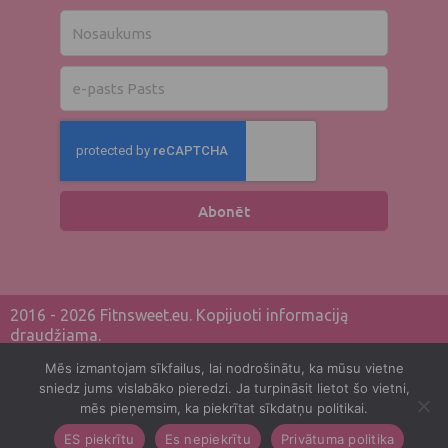
Nosaukums
El.
pasts
Abonēt
2016 - 2026 Fitnsweet.eu. Kopijuoti informaciją
draudžiama.
Mēs izmantojam sīkfailus, lai nodrošinātu, ka mūsu vietne
Privātuma politika
sniedz jums vislabāko pieredzi. Ja turpināsit lietot šo vietni,
mēs pieņemsim, ka piekrītat sīkdatņu politikai.
Pakalpojuma noteikumi
ES piekrītu
Es nepiekrītu
Privātuma politika