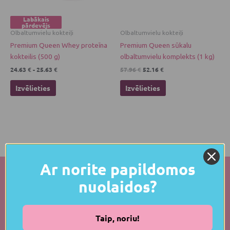
be
be
chosen
chosen
Labākais
pārdevējs
on
on
Olbaltumvielu kokteiļi
Olbaltumvielu kokteiļi
the
the
Premium Queen Whey proteīna
Premium Queen sūkalu
product
product
kokteilis (500 g)
olbaltumvielu komplekts (1 kg)
page
page
24.63
€
-
25.63
€
57.96
€
52.16
€
Izvēlieties
Izvēlieties
Ar norite papildomos
nuolaidos?
info@fitnsweet.eu
Taip, noriu!