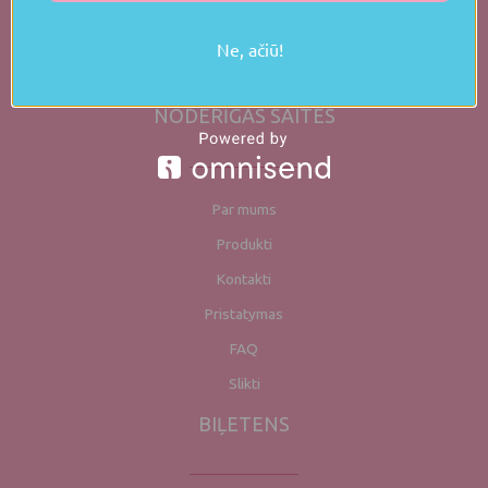
SEKO MUMS
Ne, ačiū!
NODERĪGAS SAITES
Par mums
Produkti
Kontakti
Pristatymas
FAQ
Slikti
BIĻETENS