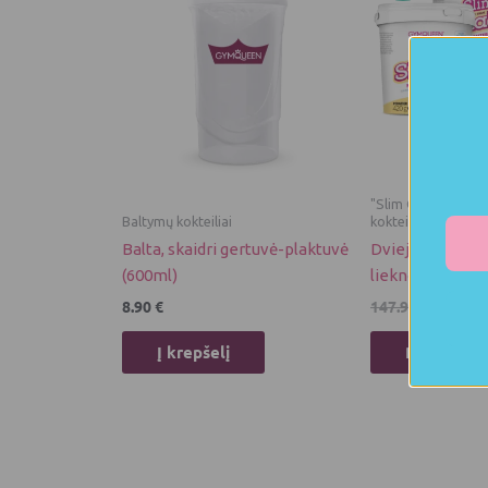
147.92 €
"Slim Queen" mais
Baltymų kokteiliai
kokteiliai
Balta, skaidri gertuvė-plaktuvė
Dviejų mėnesių
(600ml)
lieknėjimo kokte
8.90
€
147.92
€
125.73
Į krepšelį
Pasirinkti 