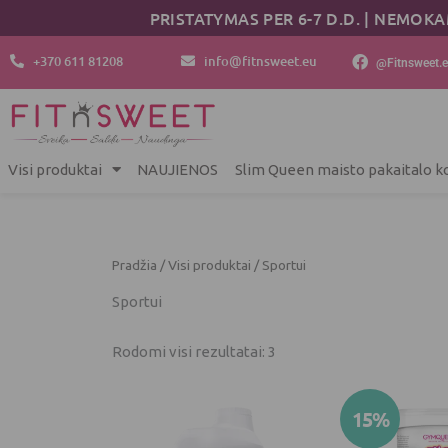
Rūšiuojama
Pereiti
PRISTATYMAS PER 6-7 D.D. | NEMOKA
pagal
prie
populiarumą
turinio
+370 611 81208
info@fitnsweet.eu
@Fitnsweet.
Visi produktai
NAUJIENOS
Slim Queen maisto pakaitalo ko
Pradžia
/
Visi produktai
/ Sportui
Sportui
Rodomi visi rezultatai: 3
Origina
15%
price
was: