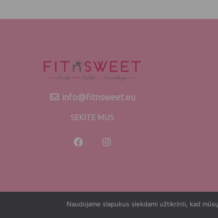
info@fitnsweet.eu
SEKITE MUS
Naudojame slapukus siekdami užtikrinti, kad mūsų s