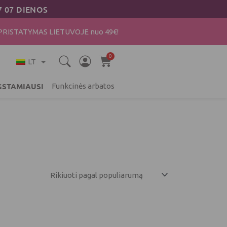
7 07 DIENOS
ISTATYMAS LIETUVOJE nuo 49€!
0
Cart
LT
STAMIAUSI
Funkcinės arbatos