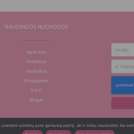
NAUDINGOS NUORODOS
Vardas
Apie mus
Produktai
El.
paštas
Kontaktai
Pristatymas
D.U.K.
Blogas
vetainė suteiktų jums geriausią patirtį. Jei ir toliau naudositės šia sve