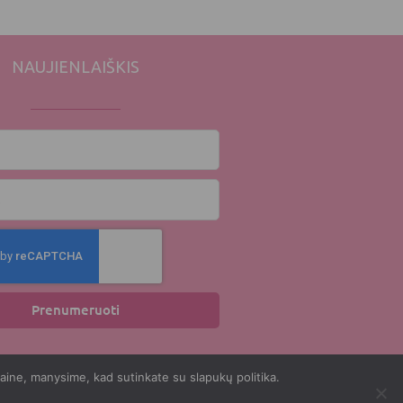
NAUJIENLAIŠKIS
Prenumeruoti
taine, manysime, kad sutinkate su slapukų politika.