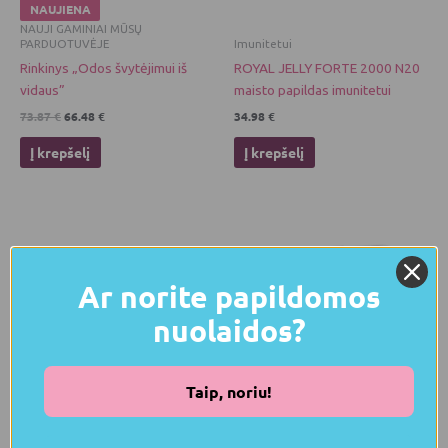
NAUJIENA
NAUJI GAMINIAI MŪSŲ
PARDUOTUVĖJE
Imunitetui
Rinkinys „Odos švytėjimui iš
ROYAL JELLY FORTE 2000 N20
vidaus”
maisto papildas imunitetui
73.87
€
66.48
€
34.98
€
Į krepšelį
Į krepšelį
Ar norite papildomos
nuolaidos?
Taip, noriu!
NAUJIENA