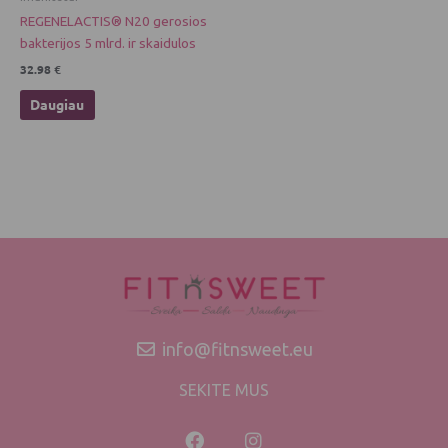
REGENELACTIS® N20 gerosios
bakterijos 5 mlrd. ir skaidulos
32.98
€
Daugiau
info@fitnsweet.eu
SEKITE MUS