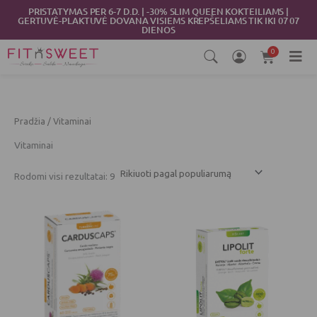
Rūšiuojama
Pereiti
PRISTATYMAS PER 6-7 D.D. | -30% SLIM QUEEN KOKTEILIAMS |
pagal
GERTUVĖ-PLAKTUVĖ DOVANA VISIEMS KREPŠELIAMS TIK IKI 07 07
populiarumą
prie
DIENOS
turinio
0
Cart
Pradžia
/ Vitaminai
Vitaminai
Rodomi visi rezultatai: 9