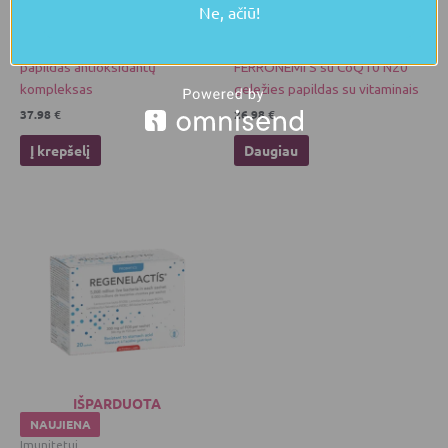
IŠPARDUOTA
Ne, ačiū!
Lieknėjimui
NAUJIENA
Energijai ir detoksikacijai
OLIGO-ELITE® N30 maisto
papildas antioksidantų
FERRONEMI’S su CoQ10 N20
kompleksas
geležies papildas su vitaminais
37.98
€
26.98
€
Į krepšelį
Daugiau
IŠPARDUOTA
NAUJIENA
Imunitetui