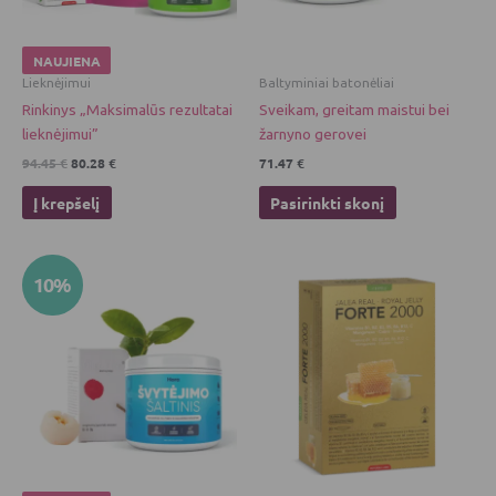
may
be
chosen
NAUJIENA
on
Lieknėjimui
Baltyminiai batonėliai
the
Rinkinys „Maksimalūs rezultatai
Sveikam, greitam maistui bei
product
lieknėjimui”
žarnyno gerovei
page
94.45
€
80.28
€
71.47
€
Į krepšelį
Pasirinkti skonį
Original
Current
10%
price
price
was:
is:
73.87 €.
66.48 €.