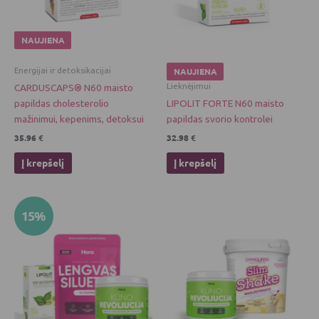
NAUJIENA
Energijai ir detoksikacijai
NAUJIENA
Lieknėjimui
CARDUSCAPS® N60 maisto
papildas cholesterolio
LIPOLIT FORTE N60 maisto
mažinimui, kepenims, detoksui
papildas svorio kontrolei
35.96
€
32.98
€
Į krepšelį
Į krepšelį
Original
Current
This
15%
price
price
product
was:
is:
has
94.45 €.
80.28 €.
multiple
variants.
The
options