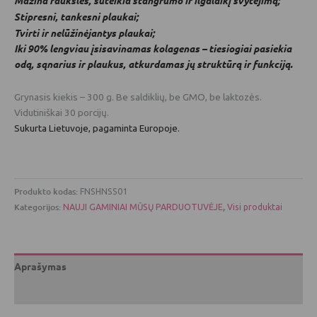
Mažina raukšles, suteikia stangrumo ir ilgalaikį švytėjimą;
Stipresni, tankesni plaukai;
Tvirti ir nelūžinėjantys plaukai;
Iki 90% lengviau įsisavinamas kolagenas – tiesiogiai pasiekia
odą, sąnarius ir plaukus, atkurdamas jų struktūrą ir funkciją.
Grynasis kiekis – 300 g. Be saldiklių, be GMO, be laktozės.
Vidutiniškai 30 porcijų.
Sukurta Lietuvoje, pagaminta Europoje.
Produkto kodas:
FNSHNSS01
Kategorijos:
,
NAUJI GAMINIAI MŪSŲ PARDUOTUVĖJE
Visi produktai
Aprašymas
Atsiliepimai (2)