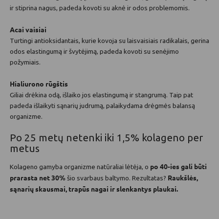
ir stiprina nagus, padeda kovoti su aknė ir odos problemomis.
Acai vaisiai
Turtingi antioksidantais, kurie kovoja su laisvaisiais radikalais, gerina
odos elastingumą ir švytėjimą, padeda kovoti su senėjimo
požymiais.
Hialiurono rūgštis
Giliai drėkina odą, išlaiko jos elastingumą ir stangrumą. Taip pat
padeda išlaikyti sąnarių judrumą, palaikydama drėgmės balansą
organizme.
Po 25 metų netenki iki 1,5% kolageno per
metus
po 40-ies gali būti
Kolageno gamyba organizme natūraliai lėtėja, o
prarasta net 30%
Raukšlės,
šio svarbaus baltymo. Rezultatas?
sąnarių skausmai, trapūs nagai ir slenkantys plaukai.