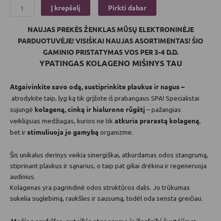
įvertinimų:
)
Į krepšelį
Pirkti dabar
NAUJAS PREKĖS ŽENKLAS MŪSŲ ELEKTRONINĖJE
PARDUOTUVĖJE! VISIŠKAI NAUJAS ASORTIMENTAS! ŠIO
GAMINIO PRISTATYMAS VOS PER 3-4 D.D.
YPATINGAS KOLAGENO MIŠINYS TAU
Atgaivinkite savo odą, sustiprinkite plaukus ir nagus –
atrodykite taip, lyg ką tik grįžote iš prabangaus SPA! Specialistai
kolageną, cinką ir hialurono rūgštį
sujungė
– pažangias
atkuria prarastą kolageną
veikliąsias medžiagas, kurios ne tik
,
stimuliuoja jo gamybą
bet ir
organizme.
Šis unikalus derinys veikia sinergiškai, atkurdamas odos stangrumą,
stiprinant plaukus ir sąnarius, o taip pat giliai drėkina ir regeneruoja
audinius.
Kolagenas yra pagrindinė odos struktūros dalis. Jo trūkumas
sukelia suglebimą, raukšles ir sausumą, todėl oda sensta greičiau.