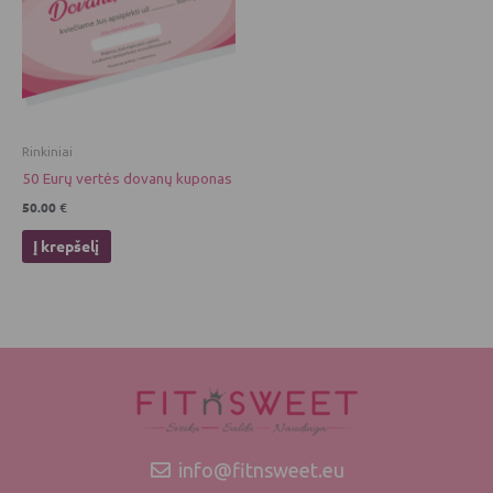
Rinkiniai
50 Eurų vertės dovanų kuponas
50.00
€
Į krepšelį
info@fitnsweet.eu