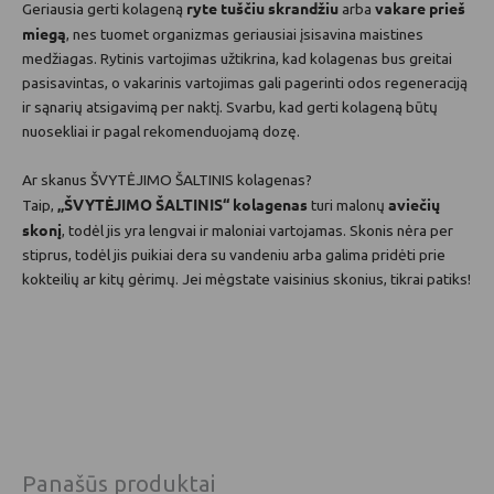
ryte tuščiu skrandžiu
vakare prieš
Geriausia gerti kolageną
arba
miegą
, nes tuomet organizmas geriausiai įsisavina maistines
medžiagas. Rytinis vartojimas užtikrina, kad kolagenas bus greitai
pasisavintas, o vakarinis vartojimas gali pagerinti odos regeneraciją
ir sąnarių atsigavimą per naktį. Svarbu, kad gerti kolageną būtų
nuosekliai ir pagal rekomenduojamą dozę.
Ar skanus ŠVYTĖJIMO ŠALTINIS kolagenas?
„ŠVYTĖJIMO ŠALTINIS“ kolagenas
aviečių
Taip,
turi malonų
skonį
, todėl jis yra lengvai ir maloniai vartojamas. Skonis nėra per
stiprus, todėl jis puikiai dera su vandeniu arba galima pridėti prie
kokteilių ar kitų gėrimų. Jei mėgstate vaisinius skonius, tikrai patiks!
Panašūs produktai