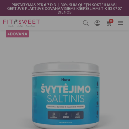
Pereiti
PRISTATYMAS PER 6-7 D.D. | -30% SLIM QUEEN KOKTEILIAMS |
GERTUVĖ-PLAKTUVĖ DOVANA VISIEMS KREPŠELIAMS TIK IKI 07 07
prie
DIENOS
turinio
0
Cart
produkto
+DOVANA
kiekis:
Grožio
kolagenas
"ŠVYTĖJIMO
ŠALTINIS"
(300
g)