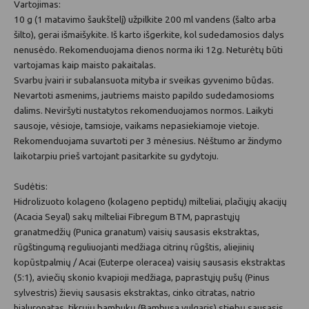
Vartojimas:
10 g (1 matavimo šaukštelį) užpilkite 200 ml vandens (šalto arba
šilto), gerai išmaišykite. Iš karto išgerkite, kol sudedamosios dalys
nenusėdo. Rekomenduojama dienos norma iki 12g. Neturėtų būti
vartojamas kaip maisto pakaitalas.
Svarbu įvairi ir subalansuota mityba ir sveikas gyvenimo būdas.
Nevartoti asmenims, jautriems maisto papildo sudedamosioms
dalims. Neviršyti nustatytos rekomenduojamos normos. Laikyti
sausoje, vėsioje, tamsioje, vaikams nepasiekiamoje vietoje.
Rekomenduojama suvartoti per 3 mėnesius. Nėštumo ar žindymo
laikotarpiu prieš vartojant pasitarkite su gydytoju.
Sudėtis:
Hidrolizuoto kolageno (kolageno peptidų) milteliai, plačiųjų akacijų
(Acacia Seyal) sakų milteliai Fibregum BTM, paprastųjų
granatmedžių (Punica granatum) vaisių sausasis ekstraktas,
rūgštingumą reguliuojanti medžiaga citrinų rūgštis, aliejinių
kopūstpalmių / Acai (Euterpe oleracea) vaisių sausasis ekstraktas
(5:1), aviečių skonio kvapioji medžiaga, paprastųjų pušų (Pinus
sylvestris) žievių sausasis ekstraktas, cinko citratas, natrio
hialuronatas, tikrųjų bambukų (Bambusa vulgaris) stiebų sausasis