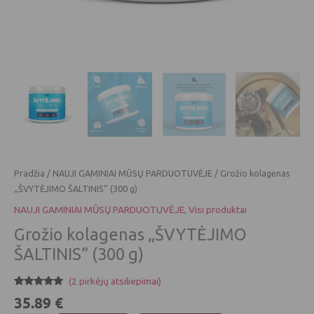
Pradžia
/
NAUJI GAMINIAI MŪSŲ PARDUOTUVĖJE
/ Grožio kolagenas
„ŠVYTĖJIMO ŠALTINIS” (300 g)
NAUJI GAMINIAI MŪSŲ PARDUOTUVĖJE
,
Visi produktai
Grožio kolagenas „ŠVYTĖJIMO
ŠALTINIS” (300 g)
(
2
pirkėjų atsiliepimai)
Įvertinimas:
2
35.89
€
5.00
iš 5
(viso