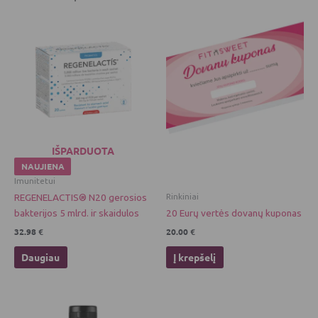
IŠPARDUOTA
NAUJIENA
Imunitetui
Rinkiniai
REGENELACTIS® N20 gerosios
bakterijos 5 mlrd. ir skaidulos
20 Eurų vertės dovanų kuponas
32.98
€
20.00
€
Daugiau
Į krepšelį
This
This