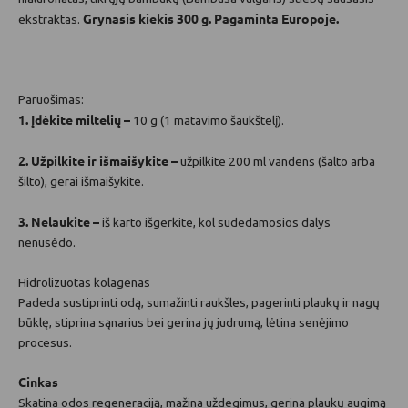
Grynasis kiekis 300 g. Pagaminta Europoje.
ekstraktas.
Paruošimas:
1. Įdėkite miltelių –
10 g (1 matavimo šaukštelį).
2. Užpilkite ir išmaišykite –
užpilkite 200 ml vandens (šalto arba
šilto), gerai išmaišykite.
3. Nelaukite –
iš karto išgerkite, kol sudedamosios dalys
nenusėdo.
Hidrolizuotas kolagenas
Padeda sustiprinti odą, sumažinti raukšles, pagerinti plaukų ir nagų
būklę, stiprina sąnarius bei gerina jų judrumą, lėtina senėjimo
procesus.
Cinkas
Skatina odos regeneraciją, mažina uždegimus, gerina plaukų augimą