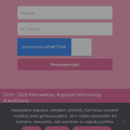
Vardas
El.
paštas
Prenumeruoti
2016 - 2026 Fitnsweet.eu. Kopijuoti informaciją
draudžiama.
Naudojame slapukus siekdami užtikrinti, kad mūsų svetainė
Privatumo politika
suteiktų jums geriausią patirtį. Jei ir toliau naudositės šia
svetaine, manysime, kad sutinkate su slapukų politika.