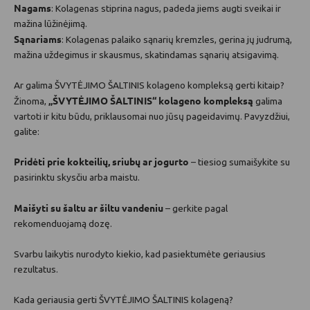
Nagams
: Kolagenas stiprina nagus, padeda jiems augti sveikai ir
mažina lūžinėjimą.
Sąnariams
: Kolagenas palaiko sąnarių kremzles, gerina jų judrumą,
mažina uždegimus ir skausmus, skatindamas sąnarių atsigavimą.
Ar galima ŠVYTĖJIMO ŠALTINIS kolageno kompleksą gerti kitaip?
„ŠVYTĖJIMO ŠALTINIS“ kolageno kompleksą
Žinoma,
galima
vartoti ir kitu būdu, priklausomai nuo jūsų pageidavimų. Pavyzdžiui,
galite:
Pridėti prie kokteilių, sriubų ar jogurto
– tiesiog sumaišykite su
pasirinktu skysčiu arba maistu.
Maišyti su šaltu ar šiltu vandeniu
– gerkite pagal
rekomenduojamą dozę.
Svarbu laikytis nurodyto kiekio, kad pasiektumėte geriausius
rezultatus.
Kada geriausia gerti ŠVYTĖJIMO ŠALTINIS kolageną?