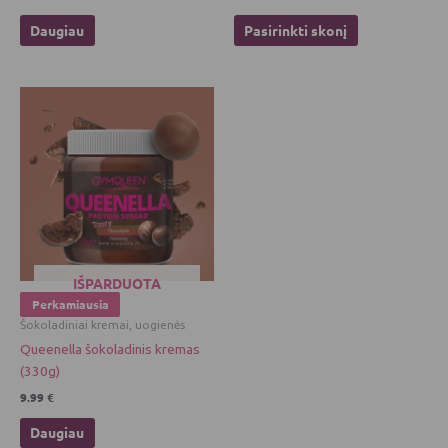
Daugiau
Pasirinkti skonį
IŠPARDUOTA
Perkamiausia
Šokoladiniai kremai, uogienės
Queenella šokoladinis kremas
(330g)
9.99
€
Daugiau