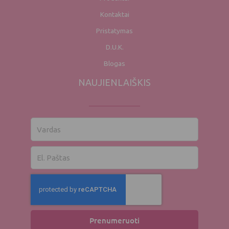
Kontaktai
Pristatymas
D.U.K.
Blogas
NAUJIENLAIŠKIS
Vardas
El.
paštas
Prenumeruoti