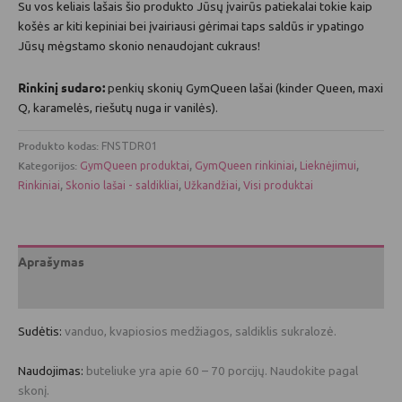
Su vos keliais lašais šio produkto Jūsų įvairūs patiekalai tokie kaip
košės ar kiti kepiniai bei įvairiausi gėrimai taps saldūs ir ypatingo
Jūsų mėgstamo skonio nenaudojant cukraus!
Rinkinį sudaro:
penkių skonių GymQueen lašai (kinder Queen, maxi
Q, karamelės, riešutų nuga ir vanilės).
Produkto kodas:
FNSTDR01
Kategorijos:
,
,
,
GymQueen produktai
GymQueen rinkiniai
Lieknėjimui
,
,
,
Rinkiniai
Skonio lašai - saldikliai
Užkandžiai
Visi produktai
Aprašymas
Atsiliepimai (0)
Sudėtis:
vanduo, kvapiosios medžiagos, saldiklis sukralozė.
Naudojimas:
buteliuke yra apie 60 – 70 porcijų. Naudokite pagal
skonį.