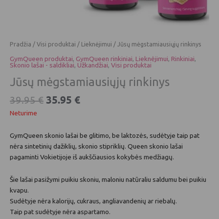
Pradžia
/
Visi produktai
/
Lieknėjimui
/ Jūsų mėgstamiausiųjų rinkinys
GymQueen produktai
,
GymQueen rinkiniai
,
Lieknėjimui
,
Rinkiniai
,
Skonio lašai - saldikliai
,
Užkandžiai
,
Visi produktai
Jūsų mėgstamiausiųjų rinkinys
35.95
€
39.95
€
Neturime
GymQueen skonio lašai be glitimo, be laktozės, sudėtyje taip pat
nėra sintetinių dažiklių, skonio stipriklių. Queen skonio lašai
pagaminti Vokietijoje iš aukščiausios kokybės medžiagų.
Šie lašai pasižymi puikiu skoniu, maloniu natūraliu saldumu bei puikiu
kvapu.
Sudėtyje nėra kalorijų, cukraus, angliavandenių ar riebalų.
Taip pat sudėtyje nėra aspartamo.