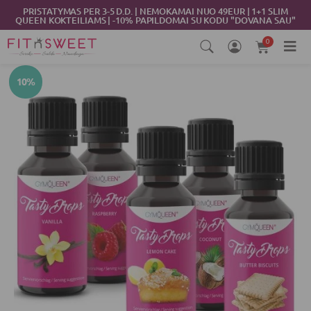
Pereiti
PRISTATYMAS PER 3-5 D.D. | NEMOKAMAI NUO 49EUR | 1+1 SLIM
QUEEN KOKTEILIAMS | -10% PAPILDOMAI SU KODU "DOVANA SAU"
prie
turinio
0
Cart
Original
Current
10%
price
price
was:
is:
39.95 €.
35.95 €.