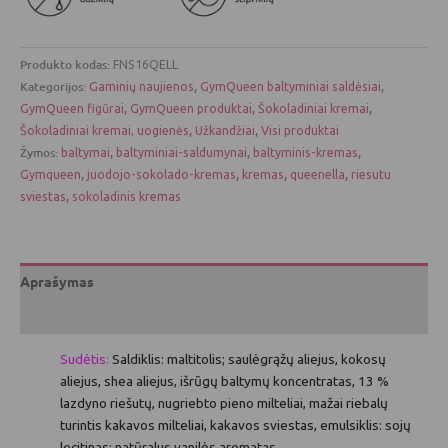
Produkto kodas:
FNS16QELL
Kategorijos:
,
,
Gaminių naujienos
GymQueen baltyminiai saldėsiai
,
,
,
GymQueen figūrai
GymQueen produktai
Šokoladiniai kremai
,
,
Šokoladiniai kremai, uogienės
Užkandžiai
Visi produktai
Žymos:
,
,
,
baltymai
baltyminiai-saldumynai
baltyminis-kremas
,
,
,
,
Gymqueen
juodojo-sokolado-kremas
kremas
queenella
riesutu
,
sviestas
sokoladinis kremas
Aprašymas
Atsiliepimai (0)
Sudėtis
:
Saldiklis: maltitolis; saulėgrąžų aliejus, kokosų
aliejus, shea aliejus, išrūgų baltymų koncentratas, 13 %
lazdyno riešutų, nugriebto pieno milteliai, mažai riebalų
turintis kakavos milteliai, kakavos sviestas, emulsiklis: sojų
lecitinas; natūralus vanilės aromatas.