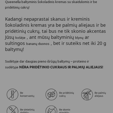
Queenella baltyminis šokoladinis kremas su skaidulomis ir be
pridėtinių cukrų!
Kadangi
nepaprastai skanus
ir
kreminis
šokoladinis kremas yra
be palmių aliejaus ir be
pridėtinių cukrų, tai bus
ne tik skonio akcentas
Jūsų
, ant mūsų baltyminių
ar
košėje
blynų
sultingos
, bet ir suteiks net iki 20
g
bananų duonos
baltymų!
Sudėtyje dar daugiau pieno išrūgų baltymų – proteino ir
NĖRA PRIDĖTINIO CUKRAUS IR PALMIŲ ALIEJAUS!
sudėtyje