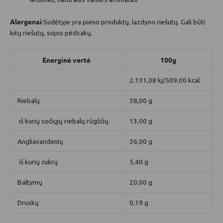
Alergenai
:Sudėtyje yra pieno produktų, lazdyno riešutų. Gali būti
kitų riešutų, sojos pėdsakų.
Energinė vertė
100g
2.131,08 kj/
509,00 kcal
Riebalų
38,00 g
iš kurių sočiųjų riebalų rūgščių
13,00 g
Angliavandenių
36,00 g
iš kurių cukrų
5,40 g
Baltymų
20,00 g
Druskų
0,19 g