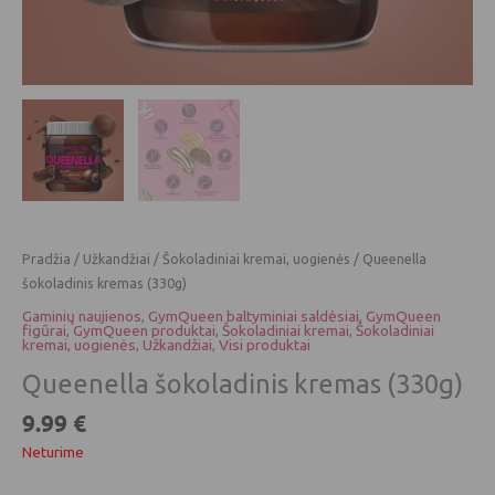
Pradžia
/
Užkandžiai
/
Šokoladiniai kremai, uogienės
/ Queenella
šokoladinis kremas (330g)
Gaminių naujienos
,
GymQueen baltyminiai saldėsiai
,
GymQueen
figūrai
,
GymQueen produktai
,
Šokoladiniai kremai
,
Šokoladiniai
kremai, uogienės
,
Užkandžiai
,
Visi produktai
Queenella šokoladinis kremas (330g)
9.99
€
Neturime