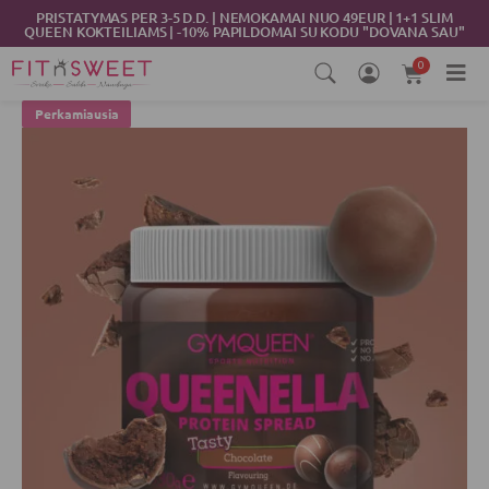
Pereiti
PRISTATYMAS PER 3-5 D.D. | NEMOKAMAI NUO 49EUR | 1+1 SLIM
QUEEN KOKTEILIAMS | -10% PAPILDOMAI SU KODU "DOVANA SAU"
prie
turinio
0
Cart
Perkamiausia